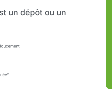
st un dépôt ou un
t doucement
quée”