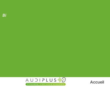
B
i
l
a
n
a
Accueil