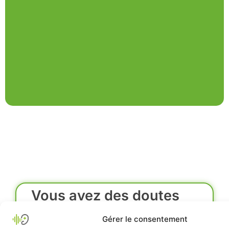
Vous avez des doutes
sur votre audition ou
Gérer le consentement
celui d'un proche ?