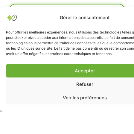
Vous avez des doutes
sur votre audition ou
Gérer le consentement
celui d'un proche ?
Pour offrir les meilleures expériences, nous utilisons des technologies telles 
Vous avez l’impression que votre audition a
pour stocker et/ou accéder aux informations des appareils. Le fait de consent
baissé ? Nous sommes là pour vous
technologies nous permettra de traiter des données telles que le comporteme
ou les ID uniques sur ce site. Le fait de ne pas consentir ou de retirer son c
accompagner.
avoir un effet négatif sur certaines caractéristiques et fonctions.
Prendre un
Faire un test
Accepter
rendez-vous
en ligne
Refuser
Voir les préférences