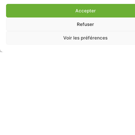
Accepter
Refuser
Voir les préférences
Vous avez des doutes
sur votre audition ou
celui d'un proche ?
Vous avez l’impression que votre audition a
baissé ? Nous sommes là pour vous
accompagner.
Prendre un
Faire un test
rendez-vous
en ligne